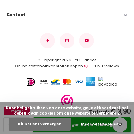
Contact
© Copyright 2026 - YES Fabrics
Online stoffenwinkel: stoffen kopen
9,3
- 3.128 reviews
Door het gebruiken van onze website, ga je akkoord met het
€ 3,90
Totaal:
meter
gebruik van cookies om onze website te verbeteren.
-
+
Dit bericht verbergen
Meer over cookies »
Toevoegen aan winkelwagen