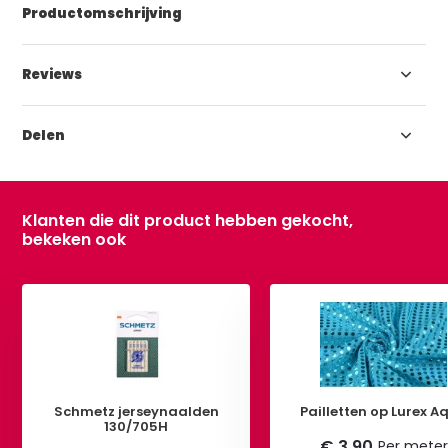
Productomschrijving
Reviews
Delen
Klanten die dit product hebben gekocht,
bekeken ook
Schmetz jerseynaalden
Pailletten op Lurex A
130/705H
€ 3,90
Per meter