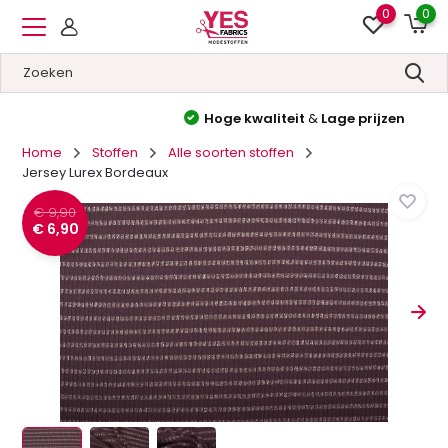
0
0
Hoge kwaliteit
&
Lage prijzen
Home
Stoffen
Alle soorten stoffen
Jersey Lurex Bordeaux
€ 9,90
€ 6,90