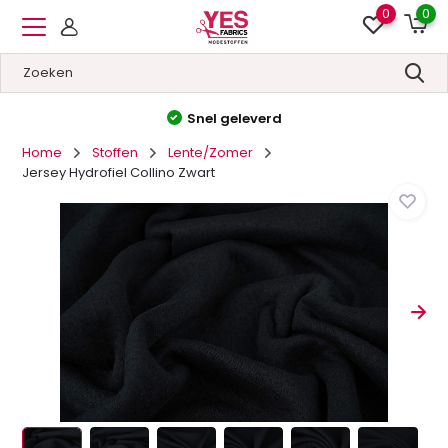
0
0
Hoge kwaliteit
&
Lage prij
Home
Stoffen
Lente/Zomer
Jersey Hydrofiel Collino Zwart