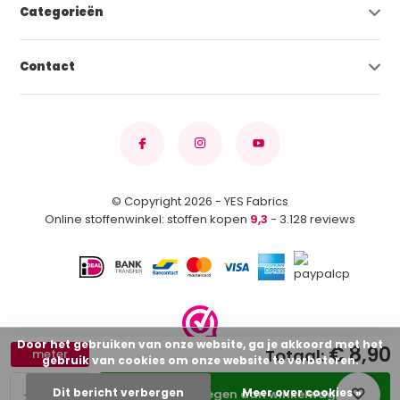
Categorieën
Contact
© Copyright 2026 - YES Fabrics
Online stoffenwinkel: stoffen kopen
9,3
- 3.128 reviews
Door het gebruiken van onze website, ga je akkoord met het
€ 8,90
Totaal:
meter
gebruik van cookies om onze website te verbeteren.
-
+
Dit bericht verbergen
Meer over cookies »
Toevoegen aan winkelwagen