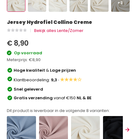
+3
Jersey Hydrofiel Collino Creme
Bekijk alles Lente/Zomer
€ 8,90
Op voorraad
Meterprijs:
€8,90
Hoge kwaliteit
&
Lage prijzen
★★★★☆
Klantbeoordeling:
9,3 ·
Snel geleverd
Gratis verzending
vanaf €150
NL & BE
Dit product is leverbaar in de volgende
8
varianten: