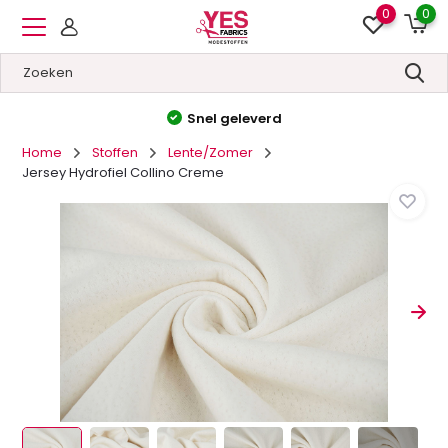
0
0
Hoge kwaliteit
&
Lage prijzen
Home
Stoffen
Lente/Zomer
Jersey Hydrofiel Collino Creme