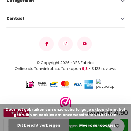
Categorieën
Contact
© Copyright 2026 - YES Fabrics
Online stoffenwinkel: stoffen kopen
9,3
- 3.128 reviews
Door het gebruiken van onze website, ga je akkoord met het
€ 4,90
Totaal:
meter
gebruik van cookies om onze website te verbeteren.
-
+
Dit bericht verbergen
Meer over cookies »
Toevoegen aan winkelwagen