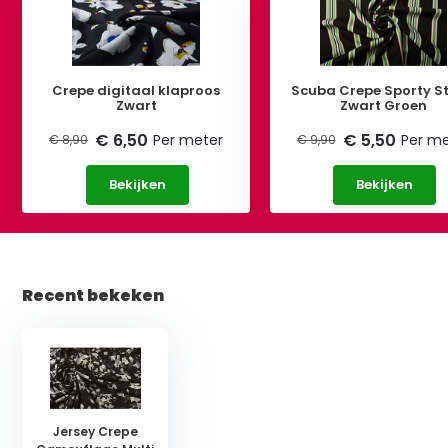
Crepe digitaal klaproos
Scuba Crepe Sporty St
Zwart
Zwart Groen
€ 6,50
€ 5,50
Per meter
Per me
€ 8,90
€ 9,90
Bekijken
Bekijken
Recent bekeken
Jersey Crepe