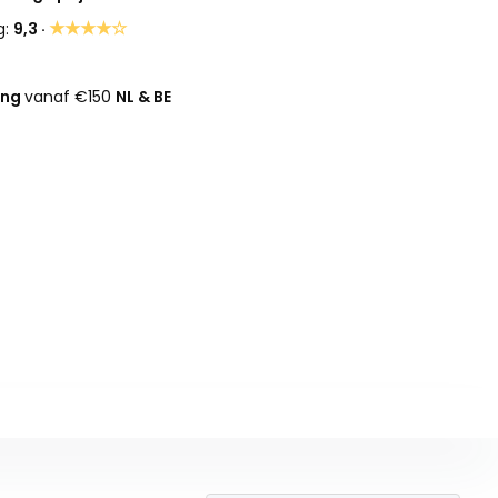
★★★★☆
g:
9,3 ·
ing
vanaf €150
NL & BE