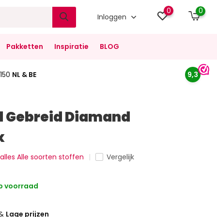
0
0
Inloggen
Pakketten
Inspiratie
BLOG
150
NL & BE
9,3
d Gebreid Diamand
x
 alles Alle soorten stoffen
Vergelijk
 voorraad
&
Lage prijzen