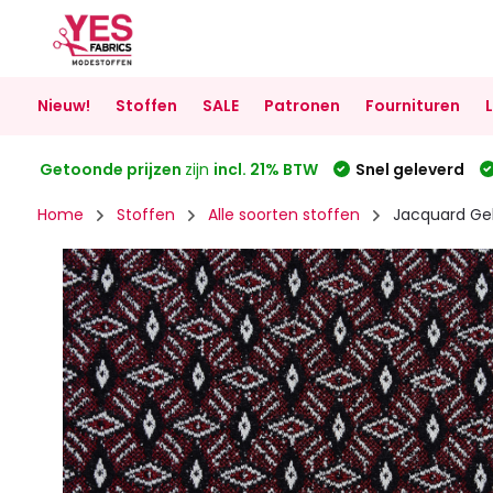
Nieuw!
Stoffen
SALE
Patronen
Fournituren
Getoonde prijzen
zijn
incl. 21% BTW
Snel geleverd
Home
Stoffen
Alle soorten stoffen
Jacquard Ge