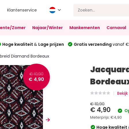
Klantenservice
Lente/Zomer
Najaar/Winter
Mankementen
Carnaval
Hoge kwaliteit
&
Lage prijzen
Gratis verzending
vanaf €
breid Diamand Bordeaux
Jacquar
€ 10,90
€ 4,90
Bordeau
Bekijk
€ 10,90
€ 4,90
Op
Meterprijs:
€4,90
Hoge kwaliteit