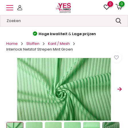
0
0
Hoge kwaliteit
&
Lage prijzen
Home
Stoffen
Kant / Mesh
Interlock Netstof Strepen Mint Groen