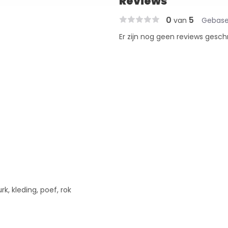
Reviews
0
5
van
Gebase
Er zijn nog geen reviews gesch
urk, kleding, poef, rok