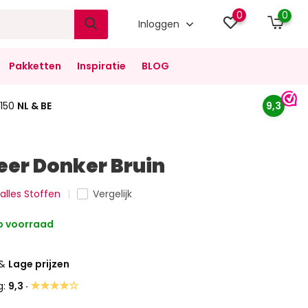
0
0
Inloggen
Pakketten
Inspiratie
BLOG
150
NL & BE
9,3
leer Donker Bruin
 alles Stoffen
Vergelijk
 voorraad
&
Lage prijzen
★★★★☆
g:
9,3 ·