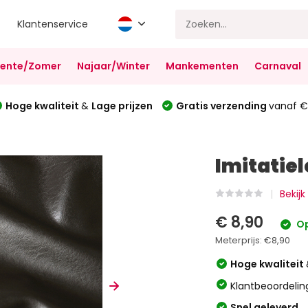
Klantenservice
Lente/Zomer
Najaar/Winter
Mankementen
Carnaval
Hoge kwaliteit
&
Lage prijzen
Gratis verzending
vanaf €
Imitatie
Bekijk
€ 8,90
Op
Meterprijs:
€8,90
Hoge kwaliteit
Klantbeoordelin
Snel geleverd