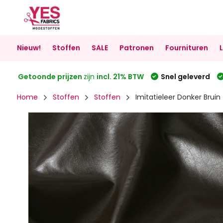
Nieuw!
Stoffen
SALE
Patronen
Fournituren
Getoonde prijzen
zijn
incl. 21% BTW
Snel geleverd
Home
Stoffen
Stoffen
Imitatieleer Donker Bruin