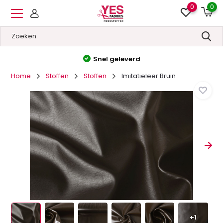
0
0
Hoge kwaliteit
&
Lage prijzen
Home
Stoffen
Stoffen
Imitatieleer Bruin
+1