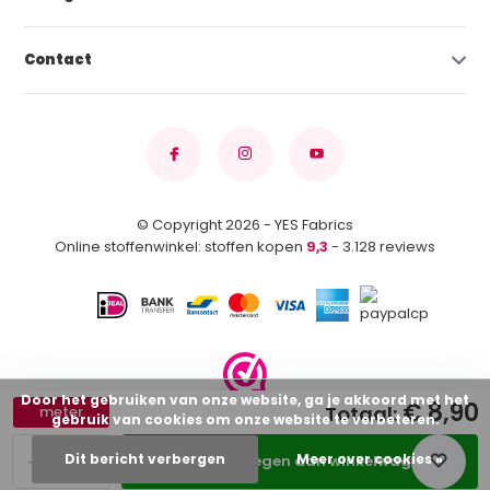
Contact
© Copyright 2026 - YES Fabrics
Online stoffenwinkel: stoffen kopen
9,3
- 3.128 reviews
Door het gebruiken van onze website, ga je akkoord met het
€ 8,90
Totaal:
meter
gebruik van cookies om onze website te verbeteren.
-
+
Dit bericht verbergen
Meer over cookies »
Toevoegen aan winkelwagen