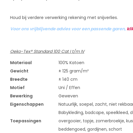
Houd bij verdere verwerking rekening met snijverlies.
Voor ons vrijblijvende advies voor een passende garen,
kli
Oeko-Tex® Standard 100 Cat I t/m IV
Materiaal
100% Katoen
Gewicht
± 125 gram/m²
Breedte
± 140 cm
Motief
Uni / Effen
Bewerking
Geweven
Eigenschappen
Natuurlijk, soepel, zacht, niet rekbaa
Babykleding, badcape, speelkleed, dek
Toepassingen
overgooier, topje, zomerbroekje, kus
beddengoed, gordijnen, schort