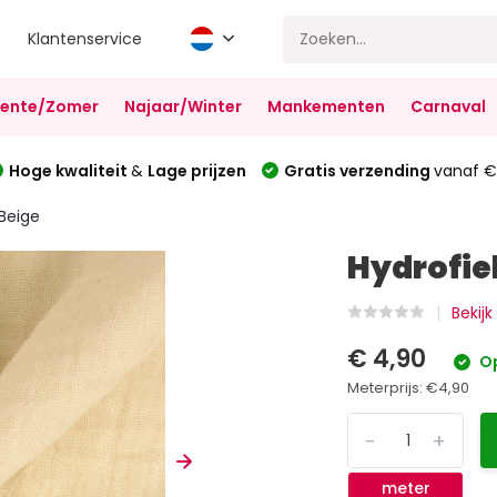
Klantenservice
Lente/Zomer
Najaar/Winter
Mankementen
Carnaval
Hoge kwaliteit
&
Lage prijzen
Gratis verzending
vanaf €
 Beige
Hydrofiel
Bekij
€ 4,90
Op
Meterprijs:
€4,90
-
+
meter