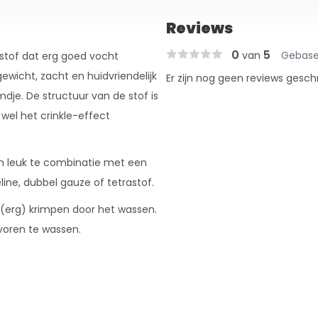
Reviews
0
5
van
Gebase
 stof dat erg goed vocht
wicht, zacht en huidvriendelijk
Er zijn nog geen reviews gesch
dje. De structuur van de stof is
wel het crinkle-effect
 en leuk te combinatie met een
ine, dubbel gauze of tetrastof.
n (erg) krimpen door het wassen.
voren te wassen.