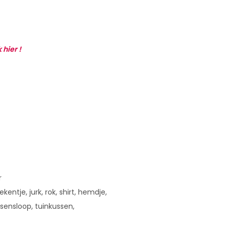
k hier !
r
entje, jurk, rok, shirt, hemdje,
sensloop, tuinkussen,