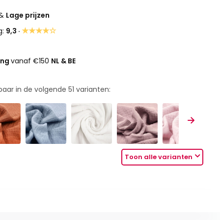
&
Lage prijzen
★★★★☆
g:
9,3 ·
ing
vanaf €150
NL & BE
rbaar in de volgende
51
varianten:
Toon alle varianten