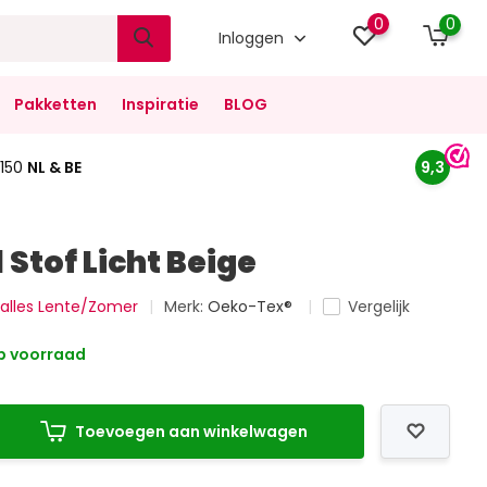
0
0
Inloggen
Pakketten
Inspiratie
BLOG
150
NL & BE
9,3
 Stof Licht Beige
k alles Lente/Zomer
Merk:
Oeko-Tex®
Vergelijk
 voorraad
Toevoegen aan winkelwagen