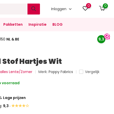
0
0
Inloggen
Pakketten
Inspiratie
BLOG
150
NL & BE
9,3
 Stof Hartjes Wit
k alles Lente/Zomer
Merk:
Poppy Fabrics
Vergelijk
 voorraad
&
Lage prijzen
★★★★☆
g:
9,3 ·