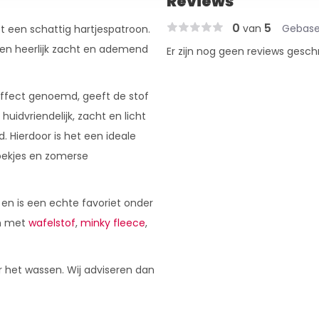
Reviews
0
5
van
Gebase
et een schattig hartjespatroon.
leen heerlijk zacht en ademend
Er zijn nog geen reviews gesch
effect genoemd, geeft de stof
 huidvriendelijk, zacht en licht
. Hierdoor is het een ideale
oekjes en zomerse
 en is een echte favoriet onder
en met
wafelstof
,
minky fleece
,
r het wassen. Wij adviseren dan