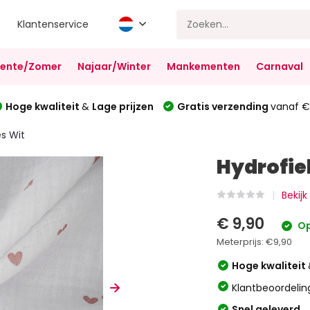
Klantenservice
Lente/Zomer
Najaar/Winter
Mankementen
Carnaval
Hoge kwaliteit
&
Lage prijzen
Gratis verzending
vanaf €
es Wit
Hydrofiel
Bekij
€ 9,90
Op
Meterprijs:
€9,90
Hoge kwaliteit
Klantbeoordelin
Snel geleverd