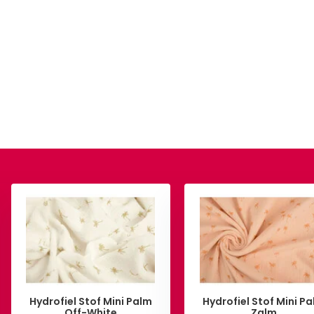
Hydrofiel Stof Mini Palm
Hydrofiel Stof Mini P
Off-White
Zalm