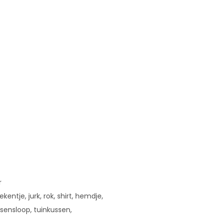
r
entje, jurk, rok, shirt, hemdje,
sensloop, tuinkussen,