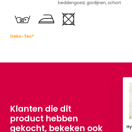
beddengoed, gordijnen, schort
Oeko-Tex®
fiel Geborduurd
Hydrofiel Geborduurd Maan
men Army Groen
en Sterren Off-White
2,90
€ 12,90
Per meter
Per meter
Klanten die dit
product hebben
gekocht, bekeken ook
Hy