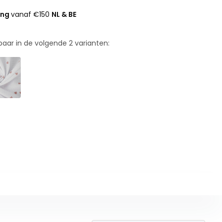
ing
vanaf €150
NL & BE
rbaar in de volgende
2
varianten: