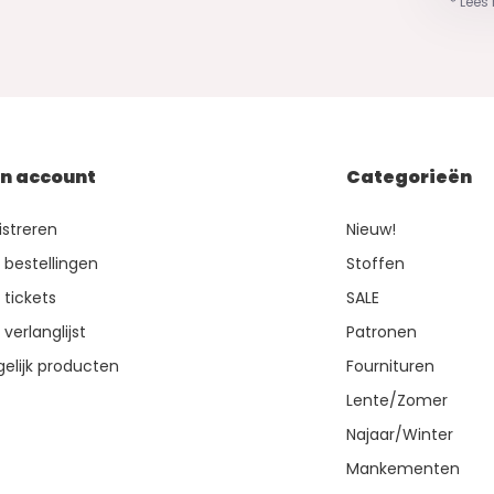
* Lees
jn account
Categorieën
istreren
Nieuw!
n bestellingen
Stoffen
 tickets
SALE
 verlanglijst
Patronen
gelijk producten
Fournituren
Lente/Zomer
Najaar/Winter
Mankementen