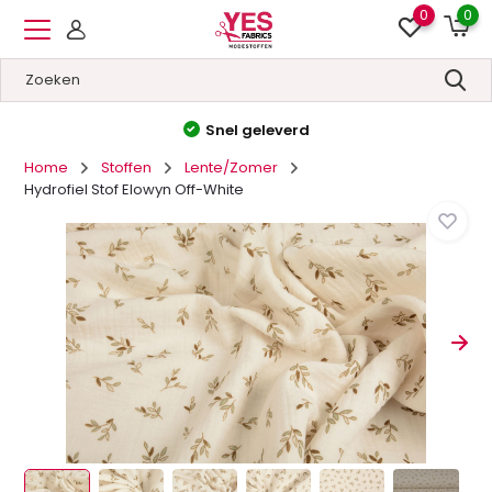
0
0
Hoge kwaliteit
&
Lage prijzen
Home
Stoffen
Lente/Zomer
Hydrofiel Stof Elowyn Off-White