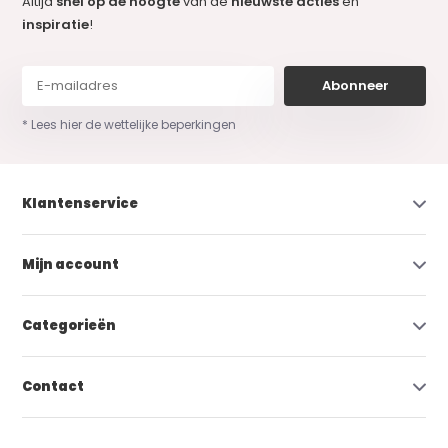
Altijd
snel op de hoogte
van de
nieuwste acties
en
inspiratie
!
Abonneer
* Lees hier de wettelijke beperkingen
Klantenservice
Mijn account
Categorieën
Contact