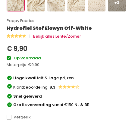
+3
Poppy Fabrics
Hydrofiel Stof Elowyn Off-White
Bekijk alles Lente/Zomer
€ 9,90
Op voorraad
Meterprijs:
€9,90
Hoge kwaliteit
&
Lage prijzen
★★★★☆
Klantbeoordeling:
9,3 ·
Snel geleverd
Gratis verzending
vanaf €150
NL & BE
Vergelijk