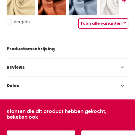
Vergelijk
Toon alle varianten
Productomschrijving
Reviews
Delen
Klanten die dit product hebben gekocht,
bekeken ook