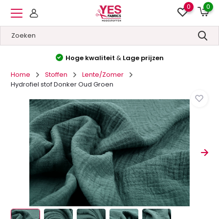
0
0
Hoge kwaliteit
&
Lage prijzen
Home
Stoffen
Lente/Zomer
Hydrofiel stof Donker Oud Groen