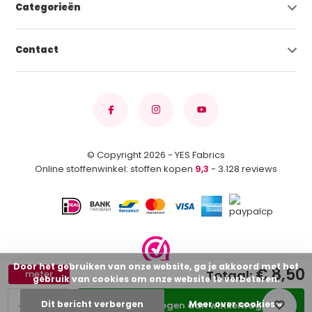
Categorieën
Contact
© Copyright 2026 - YES Fabrics
Online stoffenwinkel: stoffen kopen
9,3
- 3.128 reviews
Door het gebruiken van onze website, ga je akkoord met het
€ 8,50
Totaal:
meter
gebruik van cookies om onze website te verbeteren.
-
+
Dit bericht verbergen
Meer over cookies »
Toevoegen aan winkelwagen