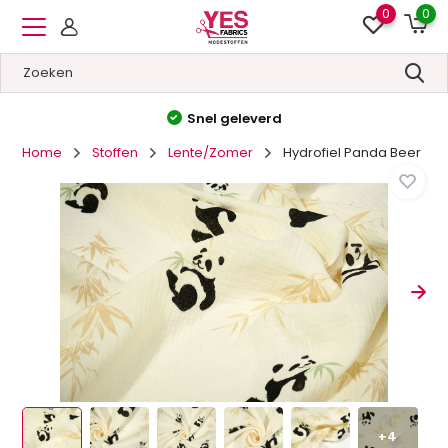
0
0
Snel geleverd
Ho
Home
Stoffen
Lente/Zomer
Hydrofiel Panda Beer
+4