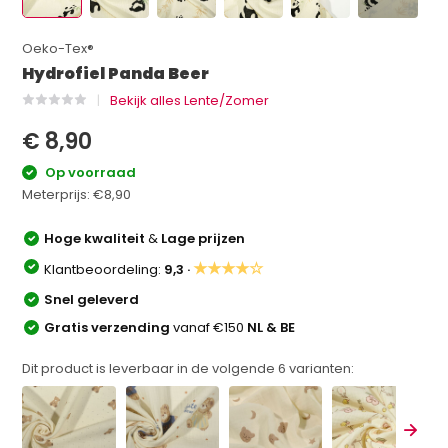
Oeko-Tex®
Hydrofiel Panda Beer
Bekijk alles Lente/Zomer
€ 8,90
Op voorraad
Meterprijs:
€8,90
Hoge kwaliteit
&
Lage prijzen
★★★★☆
Klantbeoordeling:
9,3 ·
Snel geleverd
Gratis verzending
vanaf €150
NL & BE
Dit product is leverbaar in de volgende
6
varianten: