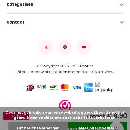
Categorieën
Contact
© Copyright 2026 - YES Fabrics
Online stoffenwinkel: stoffen kopen
9,3
- 3.128 reviews
Door het gebruiken van onze website, ga je akkoord met het
€ 8,90
Totaal:
meter
gebruik van cookies om onze website te verbeteren.
-
+
Dit bericht verbergen
Meer over cookies »
Toevoegen aan winkelwagen