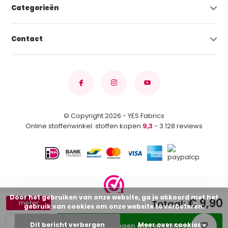
Categorieën
Contact
© Copyright 2026 - YES Fabrics
Online stoffenwinkel: stoffen kopen
9,3
- 3.128 reviews
Door het gebruiken van onze website, ga je akkoord met het
€ 9,90
Totaal:
meter
gebruik van cookies om onze website te verbeteren.
-
+
Dit bericht verbergen
Meer over cookies »
Toevoegen aan winkelwagen