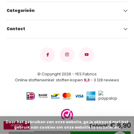
Categorieën
Contact
© Copyright 2026 - YES Fabrics
Online stoffenwinkel: stoffen kopen
9,3
- 3.128 reviews
Door het gebruiken van onze website, ga je akkoord met het
€ 8,90
Totaal:
meter
gebruik van cookies om onze website te verbeteren.