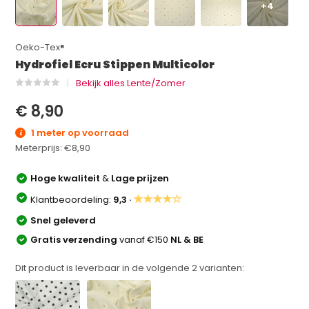
+4
Oeko-Tex®
Hydrofiel Ecru Stippen Multicolor
Bekijk alles Lente/Zomer
€ 8,90
1 meter op voorraad
Meterprijs:
€8,90
Hoge kwaliteit
&
Lage prijzen
★★★★☆
Klantbeoordeling:
9,3 ·
Snel geleverd
Gratis verzending
vanaf €150
NL & BE
Dit product is leverbaar in de volgende
2
varianten: