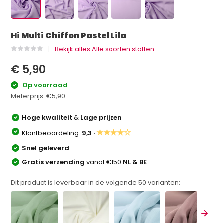
Hi Multi Chiffon Pastel Lila
Bekijk alles Alle soorten stoffen
€ 5,90
Op voorraad
Meterprijs:
€5,90
Hoge kwaliteit
&
Lage prijzen
★★★★☆
Klantbeoordeling:
9,3 ·
Snel geleverd
Gratis verzending
vanaf €150
NL & BE
Dit product is leverbaar in de volgende
50
varianten: