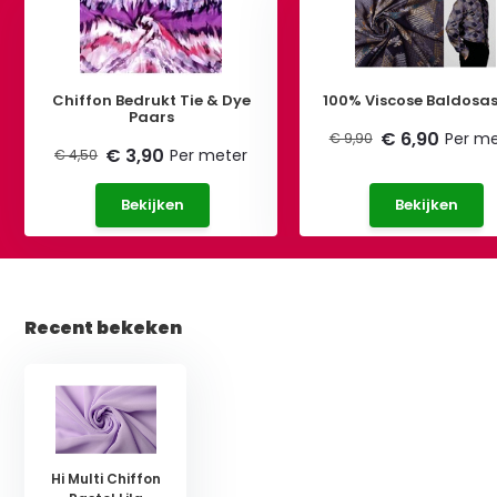
Chiffon Bedrukt Tie & Dye
100% Viscose Baldosas 
Paars
€ 6,90
Per me
€ 9,90
€ 3,90
Per meter
€ 4,50
Bekijken
Bekijken
Recent bekeken
Hi Multi Chiffon