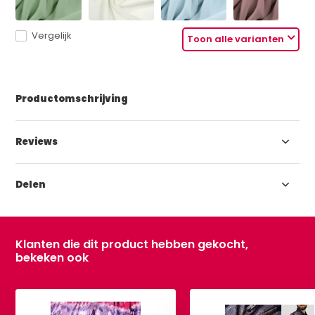
Vergelijk
Toon alle varianten
Productomschrijving
Reviews
Delen
Klanten die dit product hebben gekocht,
bekeken ook