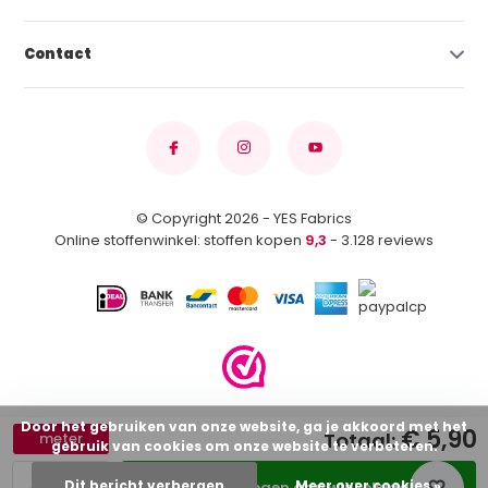
Contact
© Copyright 2026 - YES Fabrics
Online stoffenwinkel: stoffen kopen
9,3
- 3.128 reviews
Door het gebruiken van onze website, ga je akkoord met het
€ 5,90
Totaal:
meter
gebruik van cookies om onze website te verbeteren.
Dit bericht verbergen
Meer over cookies »
Toevoegen aan winkelwagen