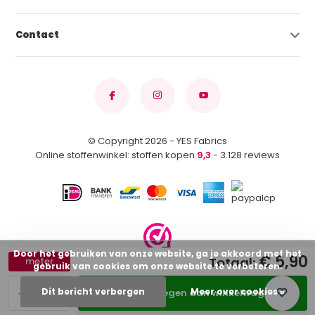
Contact
© Copyright 2026 - YES Fabrics
Online stoffenwinkel: stoffen kopen
9,3
- 3.128 reviews
Door het gebruiken van onze website, ga je akkoord met het
€ 5,90
Totaal:
meter
gebruik van cookies om onze website te verbeteren.
-
+
Dit bericht verbergen
Meer over cookies »
Toevoegen aan winkelwagen