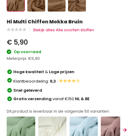
Hi Multi Chiffon Mokka Bruin
Bekijk alles Alle soorten stoffen
€ 5,90
Op voorraad
Meterprijs:
€5,90
Hoge kwaliteit
&
Lage prijzen
★★★★☆
Klantbeoordeling:
9,3 ·
Snel geleverd
Gratis verzending
vanaf €150
NL & BE
Dit product is leverbaar in de volgende
50
varianten: