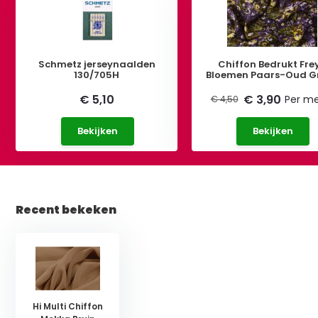
Schmetz jerseynaalden
Chiffon Bedrukt Fre
130/705H
Bloemen Paars-Oud G
€ 5,10
€ 3,90
Per me
€ 4,50
Bekijken
Bekijken
Recent bekeken
Hi Multi Chiffon