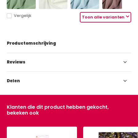
Vergelijk
Toon alle varianten
Productomschrijving
Reviews
Delen
Klanten die dit product hebben gekocht,
bekeken ook