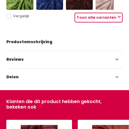
Vergelijk
Toon alle varianten
Productomschrijving
Reviews
Delen
Klanten die dit product hebben gekocht,
bekeken ook