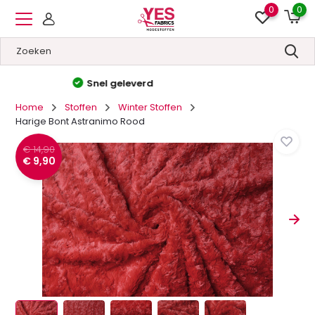
0
0
Hoge kwaliteit
&
Lage prijzen
Home
Stoffen
Winter Stoffen
Harige Bont Astranimo Rood
€ 14,90
€ 9,90