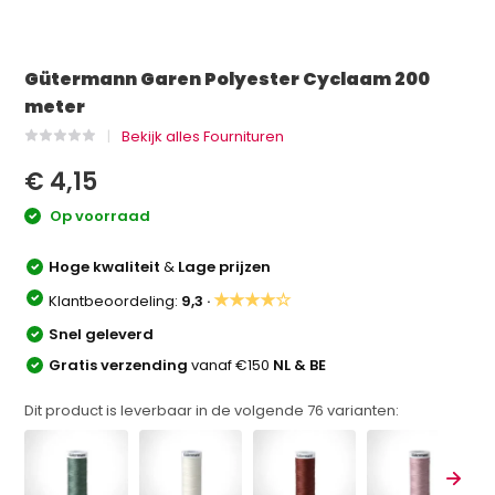
Gütermann Garen Polyester Cyclaam 200
meter
Bekijk alles Fournituren
€ 4,15
Op voorraad
Hoge kwaliteit
&
Lage prijzen
★★★★☆
Klantbeoordeling:
9,3 ·
Snel geleverd
Gratis verzending
vanaf €150
NL & BE
Dit product is leverbaar in de volgende
76
varianten: