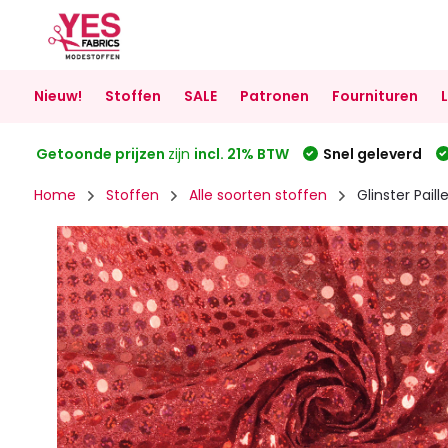
Nieuw!
Stoffen
SALE
Patronen
Fournituren
Getoonde prijzen
zijn
incl. 21% BTW
Snel geleverd
Home
Stoffen
Alle soorten stoffen
Glinster Pail