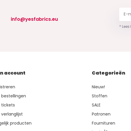
info@yesfabrics.eu
* Lees
jn account
Categorieën
istreren
Nieuw!
n bestellingen
Stoffen
 tickets
SALE
 verlanglijst
Patronen
gelijk producten
Fournituren