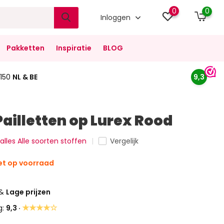
0
0
Inloggen
Pakketten
Inspiratie
BLOG
150
NL & BE
9,3
Pailletten op Lurex Rood
 alles Alle soorten stoffen
Vergelijk
et op voorraad
&
Lage prijzen
★★★★☆
g:
9,3 ·