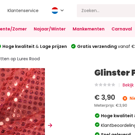
Klantenservice
Lente/Zomer
Najaar/Winter
Mankementen
Carnaval
Hoge kwaliteit
&
Lage prijzen
Gratis verzending
vanaf €
letten op Lurex Rood
Glinster 
Bekijk
€ 3,90
Ni
Meterprijs:
€3,90
Hoge kwaliteit
Klantbeoordelin
Snel geleverd