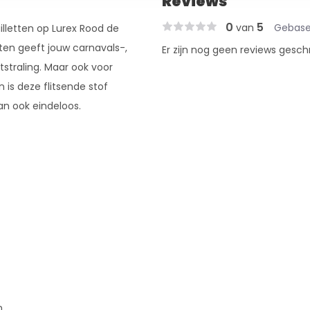
Reviews
0
5
van
Gebase
illetten op Lurex Rood de
ten geeft jouw carnavals-,
Er zijn nog geen reviews gesch
tstraling. Maar ook voor
n is deze flitsende stof
an ook eindeloos.
en