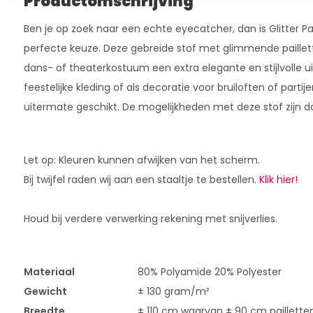
Productomschrijving
Ben je op zoek naar een echte eyecatcher, dan is Glitter Pa
perfecte keuze. Deze gebreide stof met glimmende paillet
dans- of theaterkostuum een extra elegante en stijlvolle ui
feestelijke kleding of als decoratie voor bruiloften of partije
uitermate geschikt. De mogelijkheden met deze stof zijn d
Let op: Kleuren kunnen afwijken van het scherm.
Bij twijfel raden wij aan een staaltje te bestellen.
Klik hier!
Houd bij verdere verwerking rekening met snijverlies.
Materiaal
80% Polyamide 20% Polyester
Gewicht
± 130 gram/m²
Breedte
± 110 cm waarvan ± 90 cm paillett