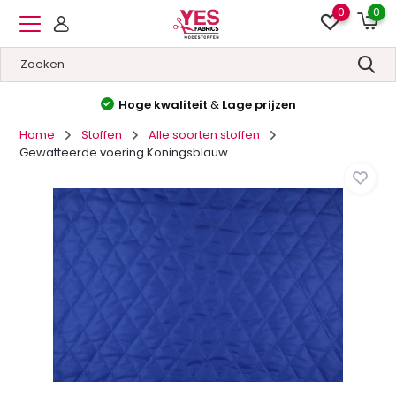
0
0
Hoge kwaliteit
&
Lage prijzen
Home
Stoffen
Alle soorten stoffen
Gewatteerde voering Koningsblauw