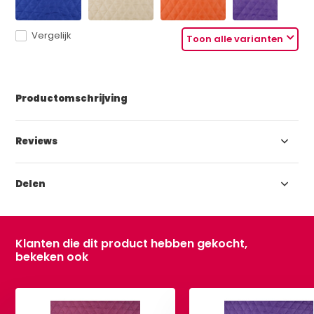
Vergelijk
Toon alle varianten
Productomschrijving
Reviews
Delen
Klanten die dit product hebben gekocht,
bekeken ook