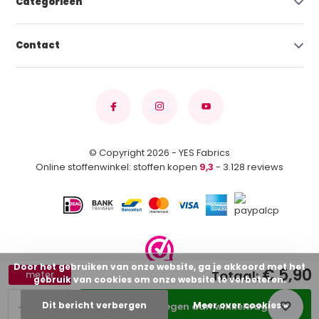
Categorieën
Contact
© Copyright 2026 - YES Fabrics
Online stoffenwinkel: stoffen kopen
9,3
- 3.128 reviews
Door het gebruiken van onze website, ga je akkoord met het
€ 5,90
Totaal:
meter
gebruik van cookies om onze website te verbeteren.
-
+
Dit bericht verbergen
Meer over cookies »
Toevoegen aan winkelwagen