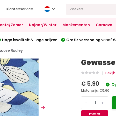
Klantenservice
Lente/Zomer
Najaar/Winter
Mankementen
Carnaval
Hoge kwaliteit
&
Lage prijzen
Gratis verzending
vanaf €
scose Radley
Gewassen
Bekijk
€ 5,90
Op
Meterprijs:
€5,90
-
+
meter