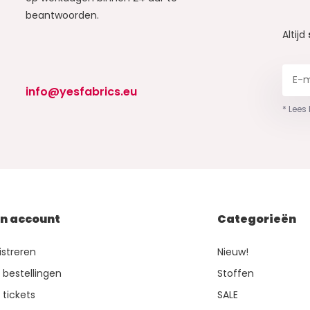
beantwoorden.
Altijd
info@yesfabrics.eu
* Lees
jn account
Categorieën
istreren
Nieuw!
n bestellingen
Stoffen
 tickets
SALE