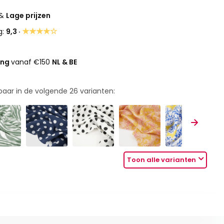
&
Lage prijzen
★★★★☆
g:
9,3 ·
ing
vanaf €150
NL & BE
rbaar in de volgende
26
varianten:
Toon alle varianten