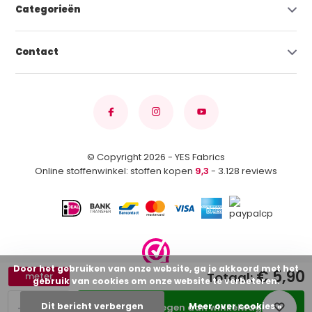
Categorieën
Contact
© Copyright 2026 - YES Fabrics
Online stoffenwinkel: stoffen kopen
9,3
- 3.128 reviews
Door het gebruiken van onze website, ga je akkoord met het
€ 5,90
Totaal:
meter
gebruik van cookies om onze website te verbeteren.
-
+
Dit bericht verbergen
Meer over cookies »
Toevoegen aan winkelwagen