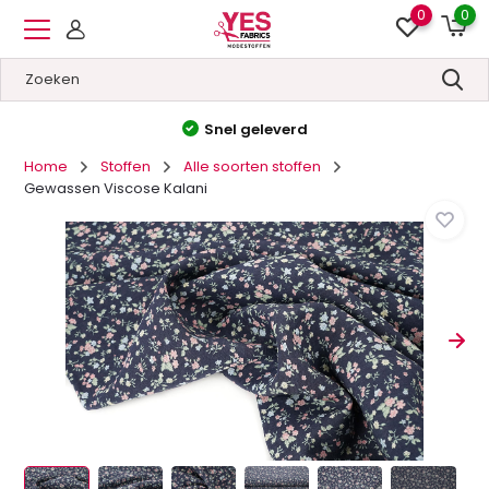
0
0
Snel geleverd
Ho
Home
Stoffen
Alle soorten stoffen
Gewassen Viscose Kalani