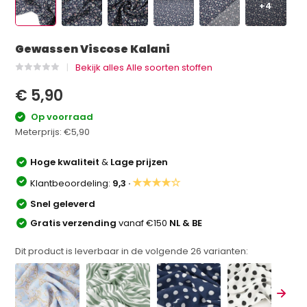
+4
Gewassen Viscose Kalani
Bekijk alles Alle soorten stoffen
€ 5,90
Op voorraad
Meterprijs:
€5,90
Hoge kwaliteit
&
Lage prijzen
★★★★☆
Klantbeoordeling:
9,3 ·
Snel geleverd
Gratis verzending
vanaf €150
NL & BE
Dit product is leverbaar in de volgende
26
varianten: