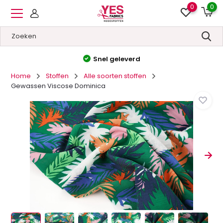
0
0
Snel geleverd
Hoge kwalit
Home
Stoffen
Alle soorten stoffen
Gewassen Viscose Dominica