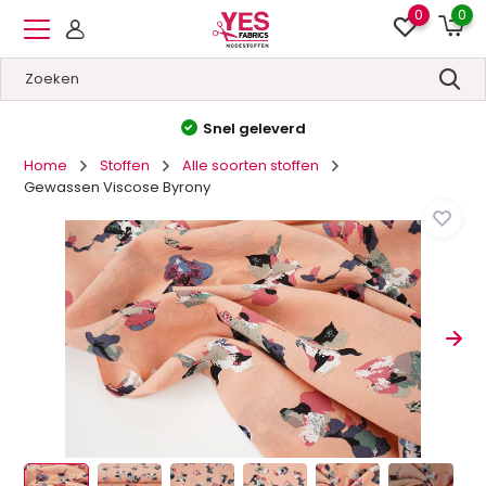
0
0
Hoge kwaliteit
&
Lage prijzen
Home
Stoffen
Alle soorten stoffen
Gewassen Viscose Byrony