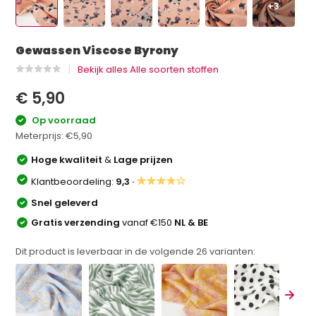
+3
Gewassen Viscose Byrony
Bekijk alles Alle soorten stoffen
€ 5,90
Op voorraad
Meterprijs:
€5,90
Hoge kwaliteit
&
Lage prijzen
★★★★☆
Klantbeoordeling:
9,3 ·
Snel geleverd
Gratis verzending
vanaf €150
NL & BE
Dit product is leverbaar in de volgende
26
varianten: