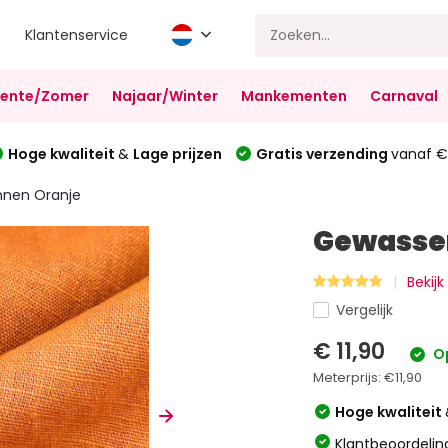
Klantenservice
Lente/Zomer
Najaar/Winter
Mankementen
Carnaval
Hoge kwaliteit
&
Lage prijzen
Gratis verzending
vanaf €
nnen Oranje
Gewassen
Bekijk
Vergelijk
€ 11,90
O
Meterprijs:
€11,90
Hoge kwaliteit
Klantbeoordelin