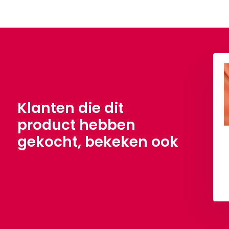
Klanten die dit
product hebben
gekocht, bekeken ook
 Badstof Oranje
Boerenbont Ruit 8 mm
Brique
Oranje
3,90
€ 6,90
Per meter
Per meter
Bekijken
Bekijken