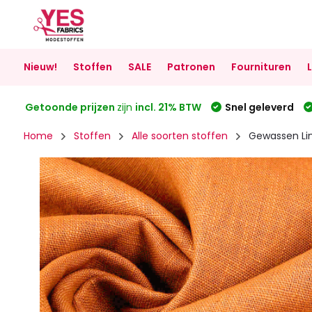
Nieuw!
Stoffen
SALE
Patronen
Fournituren
Getoonde prijzen
zijn
incl. 21% BTW
Snel geleverd
Home
Stoffen
Alle soorten stoffen
Gewassen Li