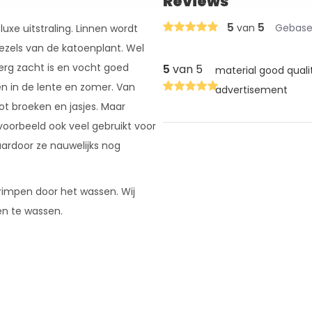
Reviews
5
5
van
Gebasee
uxe uitstraling. Linnen wordt
ezels van de katoenplant. Wel
 erg zacht is en vocht goed
5
van 5
material good qualit
n in de lente en zomer. Van
advertisement
tot broeken en jasjes. Maar
jvoorbeeld ook veel gebruikt voor
aardoor ze nauwelijks nog
krimpen door het wassen. Wij
en te wassen.