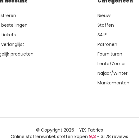
jn account
Categorieën
istreren
Nieuw!
n bestellingen
Stoffen
 tickets
SALE
 verlanglijst
Patronen
gelijk producten
Fournituren
Lente/Zomer
Najaar/Winter
Mankementen
© Copyright 2026 - YES Fabrics
Online stoffenwinkel: stoffen kopen
9,3
- 3.128 reviews