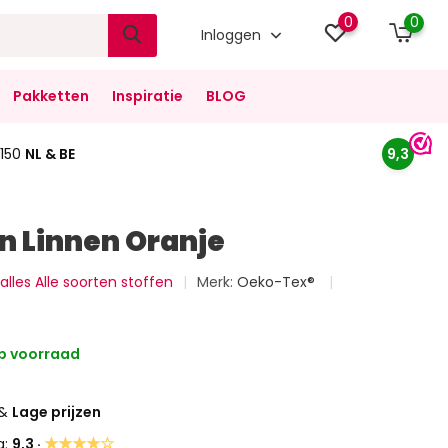
0
0
Inloggen
Pakketten
Inspiratie
BLOG
150
NL & BE
9,3
 Linnen Oranje
 alles Alle soorten stoffen
Merk:
Oeko-Tex®
p voorraad
&
Lage prijzen
★★★★☆
g:
9,3 ·