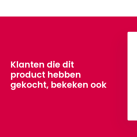
Klanten die dit
product hebben
gekocht, bekeken ook
ti Chiffon Beige
Wafel Katoen Licht Beige
,90
€ 8,90
Per meter
Per meter
Bekijken
Bekijken