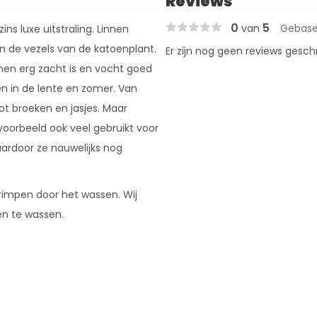
Reviews
0
5
van
Gebase
ns luxe uitstraling. Linnen
n de vezels van de katoenplant.
Er zijn nog geen reviews gesch
nnen erg zacht is en vocht goed
n in de lente en zomer. Van
tot broeken en jasjes. Maar
jvoorbeeld ook veel gebruikt voor
aardoor ze nauwelijks nog
krimpen door het wassen. Wij
en te wassen.