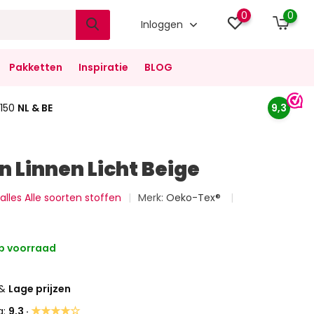
0
0
Inloggen
Pakketten
Inspiratie
BLOG
150
NL & BE
9,3
 Linnen Licht Beige
 alles Alle soorten stoffen
Merk:
Oeko-Tex®
p voorraad
&
Lage prijzen
★★★★☆
g:
9,3 ·