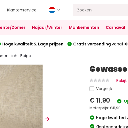
Klantenservice
Lente/Zomer
Najaar/Winter
Mankementen
Carnaval
Hoge kwaliteit
&
Lage prijzen
Gratis verzending
vanaf €
nen Licht Beige
Gewassen
Bekijk
Vergelijk
€ 11,90
O
Meterprijs:
€11,90
Hoge kwaliteit
Klantbeoordelin