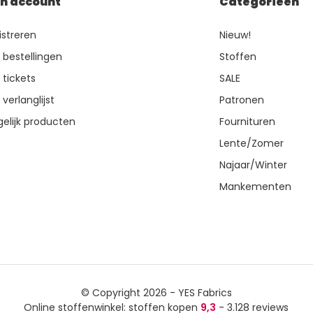
jn account
Categorieën
istreren
Nieuw!
n bestellingen
Stoffen
 tickets
SALE
 verlanglijst
Patronen
gelijk producten
Fournituren
Lente/Zomer
Najaar/Winter
Mankementen
© Copyright 2026 - YES Fabrics
Online stoffenwinkel: stoffen kopen
9,3
- 3.128 reviews