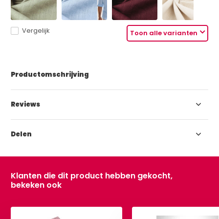
Vergelijk
Toon alle varianten
Productomschrijving
Reviews
Delen
Klanten die dit product hebben gekocht,
bekeken ook