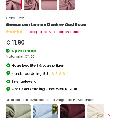
Oeko-Tex®
Gewassen Linnen Donker Oud Roze
Bekijk alles Alle soorten stoffen
€ 11,90
Op voorraad
Meterprijs:
€11,90
Hoge kwaliteit
&
Lage prijzen
★★★★☆
Klantbeoordeling:
9,3 ·
Snel geleverd
Gratis verzending
vanaf €150
NL & BE
Dit product is leverbaar in de volgende
58
varianten: