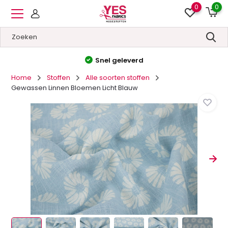
0
0
Hoge kwaliteit
&
Lage prijzen
Home
Stoffen
Alle soorten stoffen
Gewassen Linnen Bloemen Licht Blauw