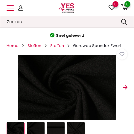
0
0
Hoge kwaliteit
&
Lage prijzen
Home
Stoffen
Stoffen
Geruwde Spandex Zwart