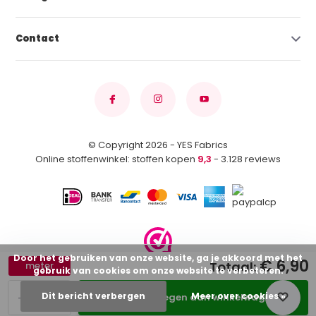
Contact
© Copyright 2026 - YES Fabrics
Online stoffenwinkel: stoffen kopen
9,3
- 3.128 reviews
Door het gebruiken van onze website, ga je akkoord met het
€ 6,90
Totaal:
meter
gebruik van cookies om onze website te verbeteren.
-
+
Dit bericht verbergen
Meer over cookies »
Toevoegen aan winkelwagen