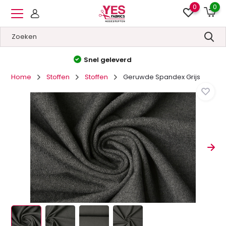
0
0
Hoge kwaliteit
&
Lage prijzen
Home
Stoffen
Stoffen
Geruwde Spandex Grijs