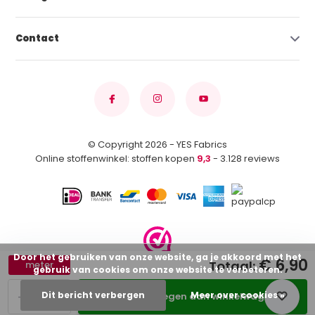
Contact
© Copyright 2026 - YES Fabrics
Online stoffenwinkel: stoffen kopen
9,3
- 3.128 reviews
Door het gebruiken van onze website, ga je akkoord met het
€ 6,90
Totaal:
meter
gebruik van cookies om onze website te verbeteren.
-
+
Dit bericht verbergen
Meer over cookies »
Toevoegen aan winkelwagen