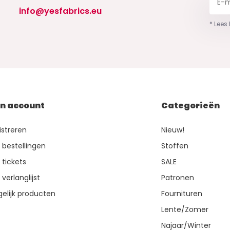
info@yesfabrics.eu
* Lees
jn account
Categorieën
istreren
Nieuw!
n bestellingen
Stoffen
 tickets
SALE
 verlanglijst
Patronen
gelijk producten
Fournituren
Lente/Zomer
Najaar/Winter