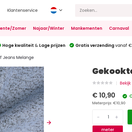
Klantenservice
Lente/Zomer
Najaar/Winter
Mankementen
Carnaval
Hoge kwaliteit
&
Lage prijzen
Gratis verzending
vanaf €
f Jeans Melange
Gekookte
Bekij
€ 10,90
O
Meterprijs:
€10,90
-
+
meter