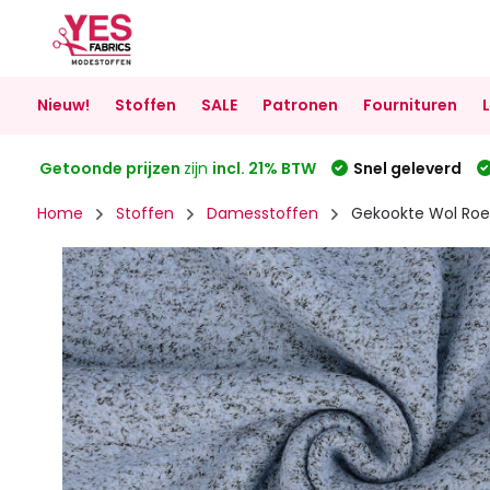
Nieuw!
Stoffen
SALE
Patronen
Fournituren
Getoonde prijzen
zijn
incl. 21% BTW
Snel geleverd
Home
Stoffen
Damesstoffen
Gekookte Wol Roe