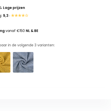
&
Lage prijzen
★★★★☆
g:
9,3 ·
ing
vanaf €150
NL & BE
rbaar in de volgende
3
varianten: