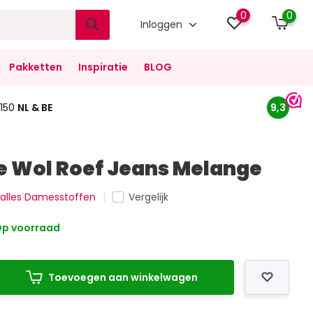
0
0
Inloggen
Pakketten
Inspiratie
BLOG
150
NL & BE
9,3
 Wol Roef Jeans Melange
k alles Damesstoffen
Vergelijk
p voorraad
Toevoegen aan winkelwagen