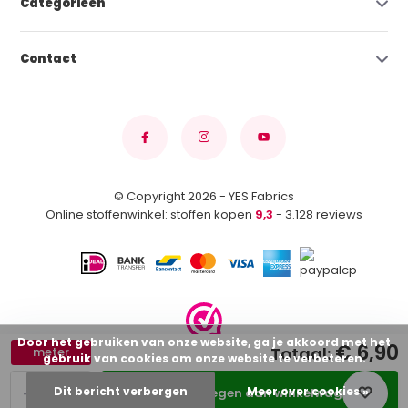
Categorieën
Contact
© Copyright 2026 - YES Fabrics
Online stoffenwinkel: stoffen kopen
9,3
- 3.128 reviews
Door het gebruiken van onze website, ga je akkoord met het
€ 6,90
Totaal:
meter
gebruik van cookies om onze website te verbeteren.
-
+
Dit bericht verbergen
Meer over cookies »
Toevoegen aan winkelwagen