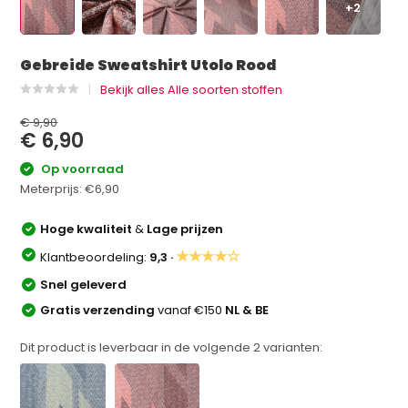
+2
Gebreide Sweatshirt Utolo Rood
Bekijk alles Alle soorten stoffen
€ 9,90
€ 6,90
Op voorraad
Meterprijs:
€6,90
Hoge kwaliteit
&
Lage prijzen
★★★★☆
Klantbeoordeling:
9,3 ·
Snel geleverd
Gratis verzending
vanaf €150
NL & BE
Dit product is leverbaar in de volgende
2
varianten: