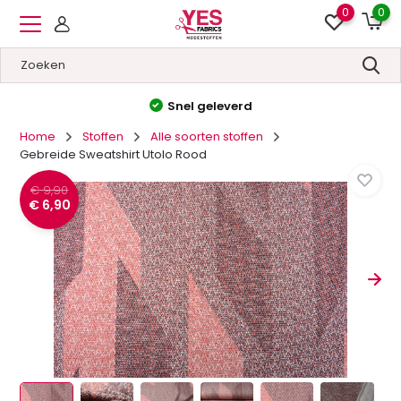
0
0
Hoge kwaliteit
&
Lage prijzen
Home
Stoffen
Alle soorten stoffen
Gebreide Sweatshirt Utolo Rood
€ 9,90
€ 6,90