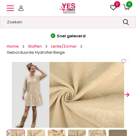
0
0
Hoge kwaliteit
&
Lage prijzen
Home
Stoffen
Lente/Zomer
Geborduurde Hydrofiel Beige