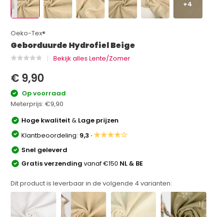
+4
Oeko-Tex®
Geborduurde Hydrofiel Beige
Bekijk alles Lente/Zomer
€ 9,90
Op voorraad
Meterprijs:
€9,90
Hoge kwaliteit
&
Lage prijzen
★★★★☆
Klantbeoordeling:
9,3 ·
Snel geleverd
Gratis verzending
vanaf €150
NL & BE
Dit product is leverbaar in de volgende
4
varianten: