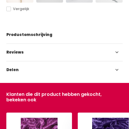
Vergelijk
Productomschrijving
Reviews
Delen
Klanten die dit product hebben gekocht,
bekeken ook