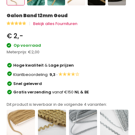
Galon Band 12mm Goud
Bekijk alles Fournituren
€ 2,-
Op voorraad
Meterprijs:
€2,00
Hoge kwaliteit
&
Lage prijzen
★★★★☆
Klantbeoordeling:
9,3 ·
Snel geleverd
Gratis verzending
vanaf €150
NL & BE
Dit product is leverbaar in de volgende
4
varianten: