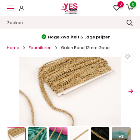
0
0
Hoge kwaliteit
&
Lage prijzen
Home
Fournituren
Galon Band 12mm Goud
+3