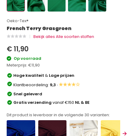
Oeko-Tex®
French Terry Grasgroen
Bekijk alles Alle soorten stoffen
€ 11,90
Op voorraad
Meterprijs:
€11,90
Hoge kwaliteit
&
Lage prijzen
★★★★☆
Klantbeoordeling:
9,3 ·
Snel geleverd
Gratis verzending
vanaf €150
NL & BE
Dit product is leverbaar in de volgende
30
varianten: