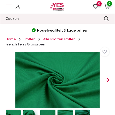
0
0
Hoge kwaliteit
&
Lage prijzen
Home
Stoffen
Alle soorten stoffen
French Terry Grasgroen