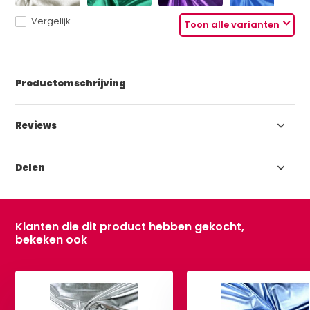
Vergelijk
Toon alle varianten
Productomschrijving
Reviews
Delen
Klanten die dit product hebben gekocht,
bekeken ook