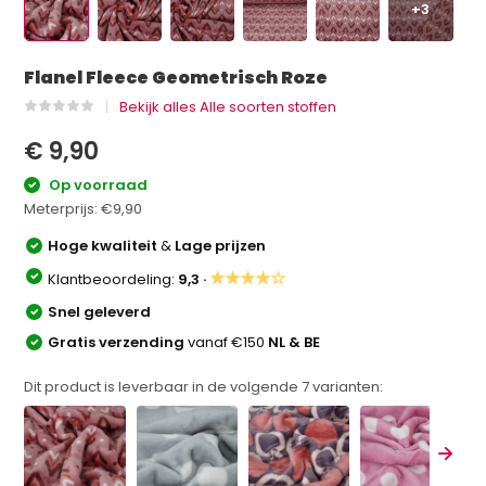
+3
Flanel Fleece Geometrisch Roze
Bekijk alles Alle soorten stoffen
€ 9,90
Op voorraad
Meterprijs:
€9,90
Hoge kwaliteit
&
Lage prijzen
★★★★☆
Klantbeoordeling:
9,3 ·
Snel geleverd
Gratis verzending
vanaf €150
NL & BE
Dit product is leverbaar in de volgende
7
varianten: