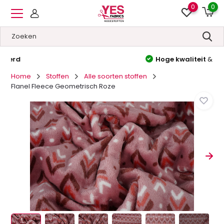
0
0
Hoge kwaliteit
&
Lage prijzen
Home
Stoffen
Alle soorten stoffen
Flanel Fleece Geometrisch Roze