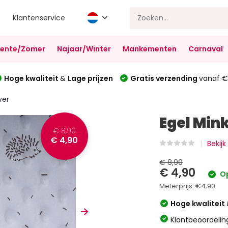
Klantenservice
Lente/Zomer
Najaar/Winter
Mankementen
Carnaval
Hoge kwaliteit
&
Lage prijzen
Gratis verzending
vanaf €
ver
Egel Mink
€ 8,90
€ 4,90
Bekijk
€ 8,90
€ 4,90
Op
Meterprijs:
€4,90
Hoge kwaliteit
Klantbeoordelin