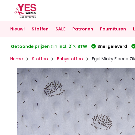
Nieuw!
Stoffen
SALE
Patronen
Fournituren
Getoonde prijzen
zijn
incl. 21% BTW
Snel geleverd
Home
Stoffen
Babystoffen
Egel Minky Fleece Zil