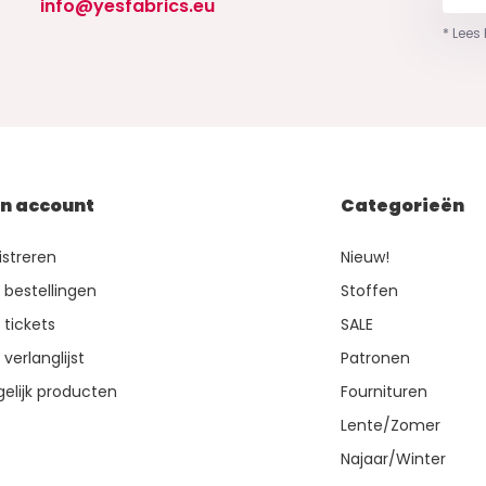
info@yesfabrics.eu
* Lees
jn account
Categorieën
istreren
Nieuw!
n bestellingen
Stoffen
 tickets
SALE
 verlanglijst
Patronen
gelijk producten
Fournituren
Lente/Zomer
Najaar/Winter