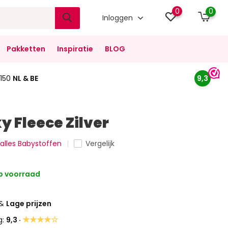
0
0
Inloggen
Pakketten
Inspiratie
BLOG
150
NL & BE
9,3
y Fleece Zilver
 alles Babystoffen
Vergelijk
 voorraad
&
Lage prijzen
★★★★☆
g:
9,3 ·