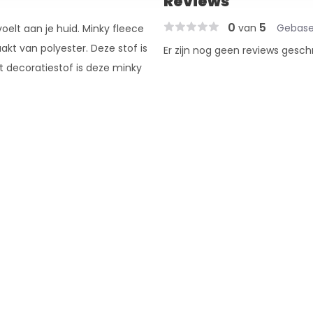
Reviews
0
5
van
Gebase
 voelt aan je huid. Minky fleece
t van polyester. Deze stof is
Er zijn nog geen reviews gesch
 decoratiestof is deze minky