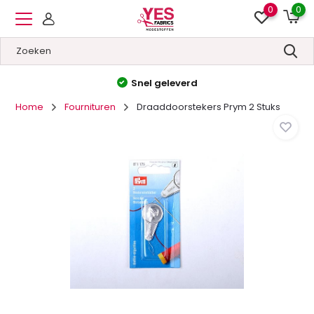
0
0
Hoge kwaliteit
&
Lage prij
Home
Fournituren
Draaddoorstekers Prym 2 Stuks