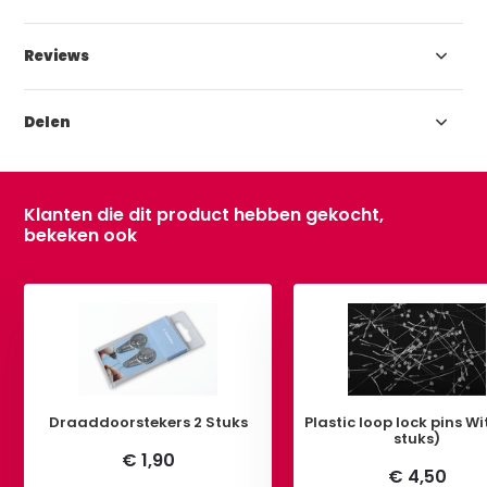
Reviews
Delen
Klanten die dit product hebben gekocht,
bekeken ook
Draaddoorstekers 2 Stuks
Plastic loop lock pins Wi
stuks)
€ 1,90
€ 4,50