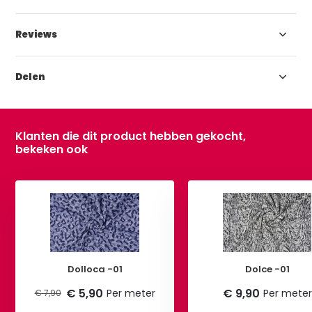
Reviews
Delen
Klanten die dit product hebben gekocht,
bekeken ook
Dolloca -01
Dolce -01
€ 5,90
€ 9,90
Per meter
Per meter
€ 7,90