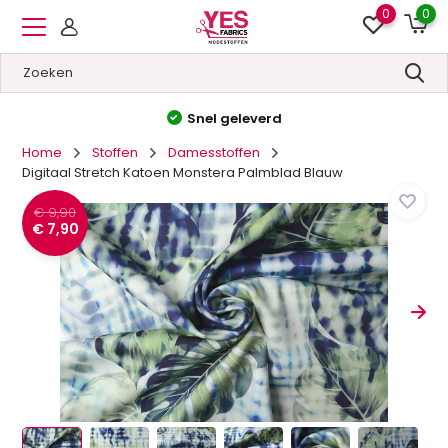
0
0
leverd
Hoge kwaliteit
&
La
Home
Stoffen
Damesstoffen
Digitaal Stretch Katoen Monstera Palmblad Blauw
€ 9,90
€ 7,90