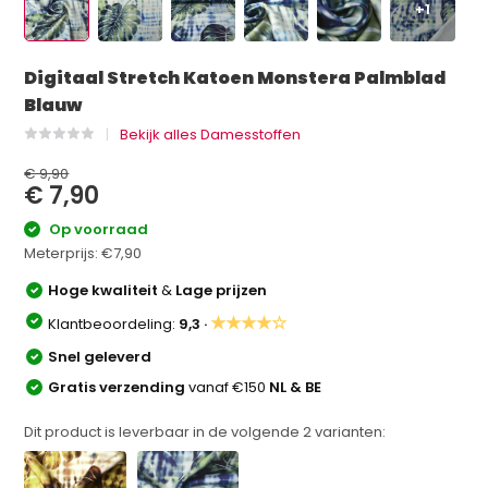
+1
Digitaal Stretch Katoen Monstera Palmblad
Blauw
Bekijk alles Damesstoffen
€ 9,90
€ 7,90
Op voorraad
Meterprijs:
€7,90
Hoge kwaliteit
&
Lage prijzen
★★★★☆
Klantbeoordeling:
9,3 ·
Snel geleverd
Gratis verzending
vanaf €150
NL & BE
Dit product is leverbaar in de volgende
2
varianten: