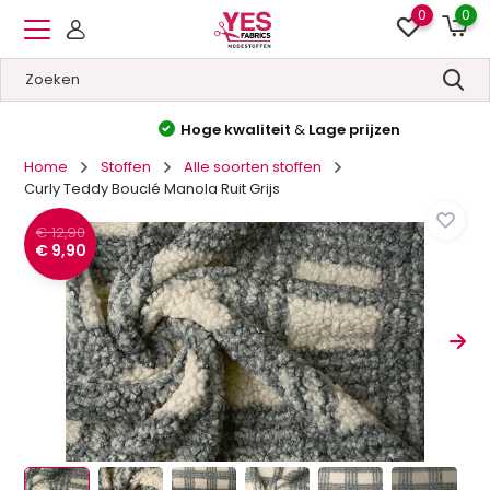
0
0
Hoge kwaliteit
&
Lage prijzen
Home
Stoffen
Alle soorten stoffen
Curly Teddy Bouclé Manola Ruit Grijs
€ 12,90
€ 9,90