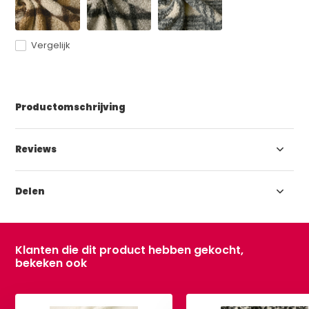
Vergelijk
Productomschrijving
Reviews
Delen
Klanten die dit product hebben gekocht,
bekeken ook