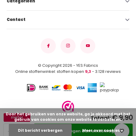
Categorieën
Contact
© Copyright 2026 - YES Fabrics
Online stoffenwinkel: stoffen kopen
9,3
- 3.128 reviews
Door het gebruiken van onze website, ga je akkoord met het
€ 9,90
Totaal:
meter
gebruik van cookies om onze website te verbeteren.
-
+
Dit bericht verbergen
Meer over cookies »
Toevoegen aan winkelwagen