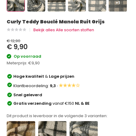
+1
Curly Teddy Bouclé Manola Ruit Grijs
Bekijk alles Alle soorten stoffen
€ 12,90
€ 9,90
Op voorraad
Meterprijs:
€9,90
Hoge kwaliteit
&
Lage prijzen
★★★★☆
Klantbeoordeling:
9,3 ·
Snel geleverd
Gratis verzending
vanaf €150
NL & BE
Dit product is leverbaar in de volgende
3
varianten: