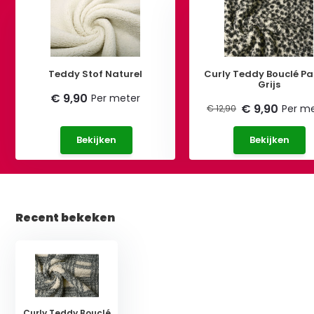
Teddy Stof Naturel
Curly Teddy Bouclé Pa
Grijs
€ 9,90
Per meter
€ 9,90
Per m
€ 12,90
Bekijken
Bekijken
Recent bekeken
Curly Teddy Bouclé