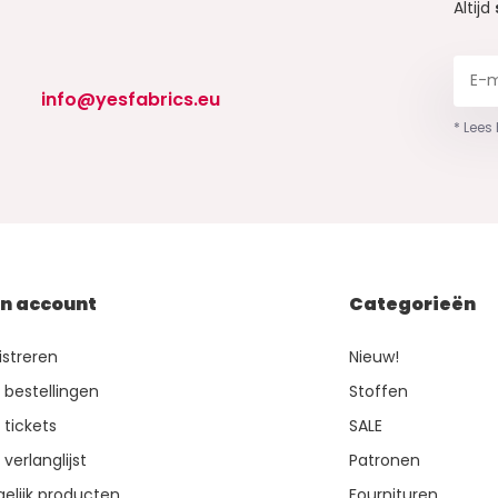
Altijd
info@yesfabrics.eu
* Lees
jn account
Categorieën
istreren
Nieuw!
n bestellingen
Stoffen
 tickets
SALE
 verlanglijst
Patronen
gelijk producten
Fournituren