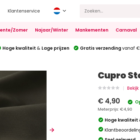
Klantenservice
Lente/Zomer
Najaar/Winter
Mankementen
Carnaval
Hoge kwaliteit
&
Lage prijzen
Gratis verzending
vanaf €
Cupro St
Bekijk
€ 4,90
Op
Meterprijs:
€4,90
Hoge kwaliteit
Klantbeoordelin
Snel geleverd