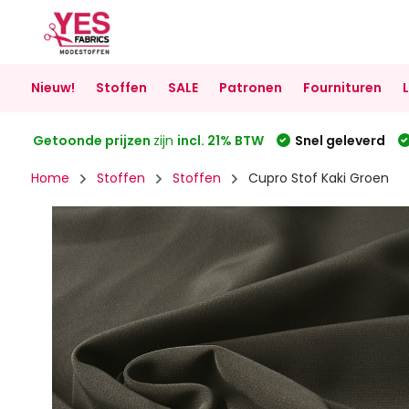
Nieuw!
Stoffen
SALE
Patronen
Fournituren
Getoonde prijzen
zijn
incl. 21% BTW
Snel geleverd
Home
Stoffen
Stoffen
Cupro Stof Kaki Groen