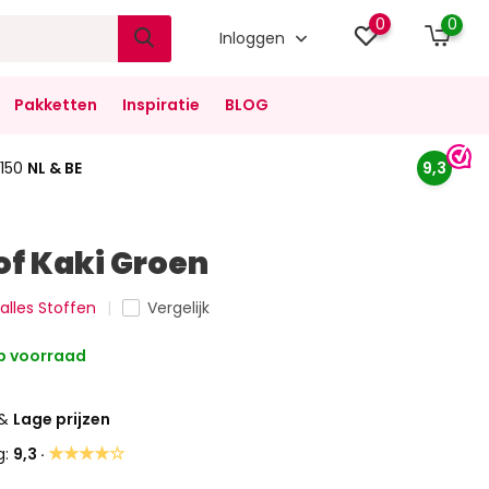
0
0
Inloggen
Pakketten
Inspiratie
BLOG
150
NL & BE
9,3
of Kaki Groen
 alles Stoffen
Vergelijk
 voorraad
&
Lage prijzen
★★★★☆
g:
9,3 ·