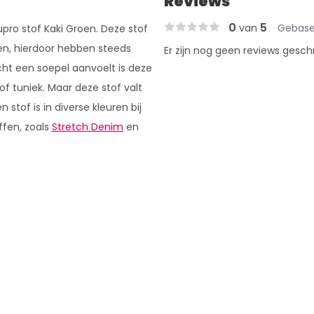
Reviews
0
5
van
Gebase
Cupro stof Kaki Groen. Deze stof
n, hierdoor hebben steeds
Er zijn nog geen reviews gesch
t een soepel aanvoelt is deze
of tuniek. Maar deze stof valt
stof is in diverse kleuren bij
ffen, zoals
Stretch Denim
en