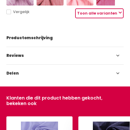
Vergelijk
Toon alle varianten
Productomschrijving
Reviews
Delen
Klanten die dit product hebben gekocht,
bekeken ook