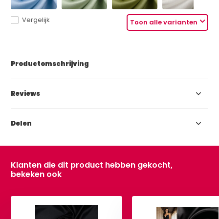
Vergelijk
Toon alle varianten
Productomschrijving
Reviews
Delen
Klanten die dit product hebben gekocht,
bekeken ook