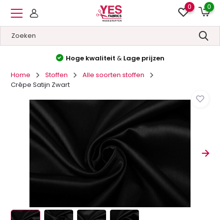
0
0
Hoge kwaliteit
&
Lage prijzen
Home
Stoffen
Alle soorten stoffen
Crêpe Satijn Zwart