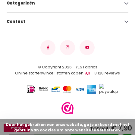
Categorieën
Contact
© Copyright 2026 - YES Fabrics
Online stoffenwinkel: stoffen kopen
9,3
- 3.128 reviews
Door het gebruiken van onze website, ga je akkoord met het
€ 7,90
Totaal:
meter
gebruik van cookies om onze website te verbeteren.