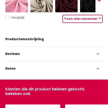
Vergelijk
Toon alle varianten
Productomschrijving
Reviews
Delen
Klanten die dit product hebben gekocht,
bekeken ook