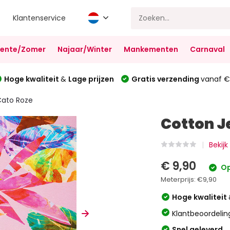
Klantenservice
Lente/Zomer
Najaar/Winter
Mankementen
Carnaval
Hoge kwaliteit
&
Lage prijzen
Gratis verzending
vanaf €
Cato Roze
Cotton J
Bekijk
€ 9,90
Op
Meterprijs:
€9,90
Hoge kwaliteit
Klantbeoordelin
Snel geleverd