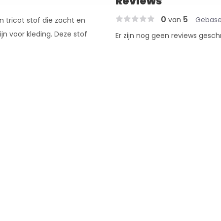
Reviews
0
5
van
Gebase
 tricot stof die zacht en
jn voor kleding. Deze stof
Er zijn nog geen reviews gesch