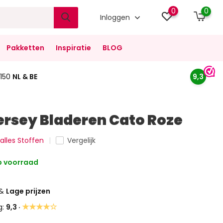
0
0
Inloggen
Pakketten
Inspiratie
BLOG
150
NL & BE
9,3
ersey Bladeren Cato Roze
 alles Stoffen
Vergelijk
 voorraad
&
Lage prijzen
★★★★☆
g:
9,3 ·