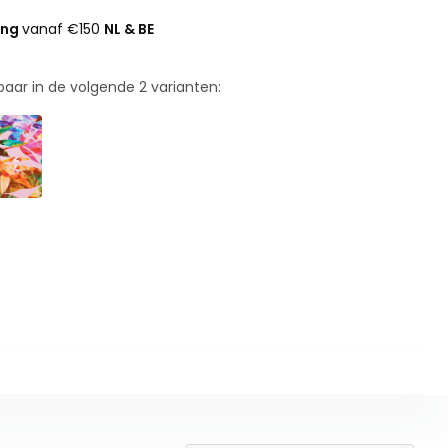
ing
vanaf €150
NL & BE
rbaar in de volgende
2
varianten: