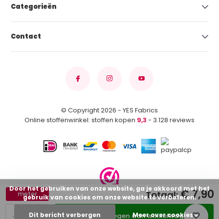
Categorieën
Contact
© Copyright 2026 - YES Fabrics
Online stoffenwinkel: stoffen kopen
9,3
- 3.128 reviews
Door het gebruiken van onze website, ga je akkoord met het
€ 7,90
Totaal:
meter
gebruik van cookies om onze website te verbeteren.
-
+
Dit bericht verbergen
Meer over cookies »
Toevoegen aan winkelwagen