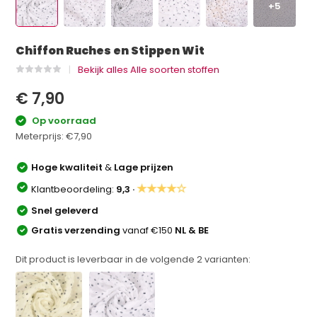
+5
Chiffon Ruches en Stippen Wit
Bekijk alles Alle soorten stoffen
€ 7,90
Op voorraad
Meterprijs:
€7,90
Hoge kwaliteit
&
Lage prijzen
★★★★☆
Klantbeoordeling:
9,3 ·
Snel geleverd
Gratis verzending
vanaf €150
NL & BE
Dit product is leverbaar in de volgende
2
varianten: